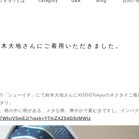
ウキョウとは
Category
Q&A
Blog
お問い
鈴木大地さんにご着用いただきました。
の「シューイチ」にて鈴木大地さんにXOOGTokyoのネクタイご
タリ。
、柄の中に柄がある、メタな柄。爽やかで夏むきですし、インパ
p/C7WfxiVSmEJ/?igsh=YThiZXZ0dG9zMWIz