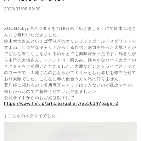
2023/07/06 09:39
XOOGTokyoのネクタイを7月6日の「めざまし８」にて鈴木大地さ
んにご着用いただきました。
鈴木大地さんといえば背泳ぎのオリンピックゴールドメダリストで
すよね。圧倒的なキャリアからくる自信と魅力を持った大地さんが
でどんな着こなしをされるのかとても興味深かったです。残念なが
ら本日の大地さん、コメントは１回のみ。爽やかなローズカラーの
ネクタイをご着用いただきました。大胆なピンストライプスーツと
のコーデで、大地さんのおおらかでキリッとした感じを際立たせて
おり素敵でした。こんなに赤の似合う方を私は知りません。
著作権に関わるので着用写真をアップはできないのが残念ですが、
嬉しかったのでご報告させていただきました♡
公式サイトからのお写真は以下にて
https://www.fnn.jp/articles/gallery/553034?page=2
↓こちらのネクタイでした。