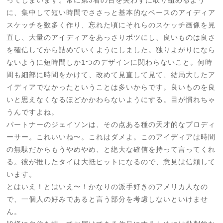
ってしまいます。常に第3者の目を失わずに取り組めるよう
に、集中して短い時間でささっと基本的なベースのアイディア
スケッチを数多く作り、忘れた頃にそれらのスケッチ画像を見
直し、大量のアイディアをあっさりボツにし、良いものは良さ
を確信してから詰めていくようにしました。独りよがりになら
ないように短時間しか1つのデザインに関わらないこと。何時
間も細部に時間をかけて、改めて見直して見て、結局大したア
イディアでなかったということは多いからです。良いものを良
いと思えなくなるほどかかわらないようにする。目が慣れちゃ
うんですよね。
パートナーのジェイソンは、その点ある種の天才的なプロディ
ーサー。これいいね〜。これはダメよ。このアイディアは時間
の無駄だからもうやめやめ、と絶大な確信を持って言ってくれ
る。彼が推したタイは大抵ヒットになるので、意見は信頼して
います。
とはいえ！とはいえ〜！かなりの派手好きのアメリカ人なの
で、一個人の好みであると言う部分を考慮しないといけませ
ん。