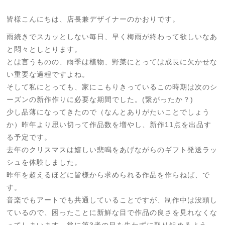
皆様こんにちは、店長兼デザイナーのかおりです。
雨続きでスカッとしない毎日、早く梅雨が終わって欲しいなあ
と悶々としとります。
とは言うものの、雨季は植物、野菜にとっては成長に欠かせな
い重要な過程ですよね。
そして私にとっても、家にこもりきっているこの時期は次のシ
ーズンの新作作りに必要な期間でした。(繋がったか？)
少し品薄になってきたので（なんとありがたいことでしょう
か）昨年より思い切って作品数を増やし、新作11点を出品す
る予定です。
去年のクリスマスは嬉しい悲鳴をあげながらのギフト発送ラッ
シュを体験しました。
昨年を超えるほどに皆様から求められる作品を作らねば、で
す。
音楽でもアートでも共通していることですが、制作中は没頭し
ているので、困ったことに新鮮な目で作品の良さを見れなくな